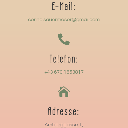
E-Mail:
corina.sauermoser@gmail.com

Telefon:
+43 670 1853817

Adresse:
Amberggasse 1,