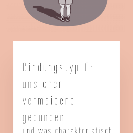
Bindungstyp A:
unsicher
vermeidend
gebunden
und was charakteristisch